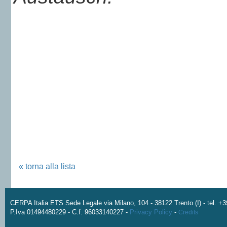
« torna alla lista
CERPA Italia ETS Sede Legale via Milano, 104 - 38122 Trento (I) - tel. 
P.Iva 01494480229 - C.f. 96033140227 -
Privacy Policy
-
Credits