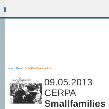
Home
»
News
»
Smallfamilies è online
09.05.2013
CERPA
Smallfamilies 