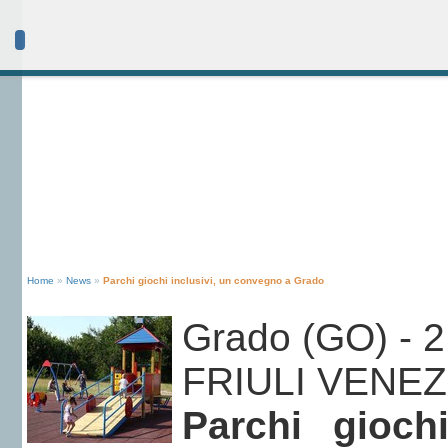
Home
»
News
»
Parchi giochi inclusivi, un convegno a Grado
Grado (GO) - 
FRIULI VENEZ
Parchi gioch